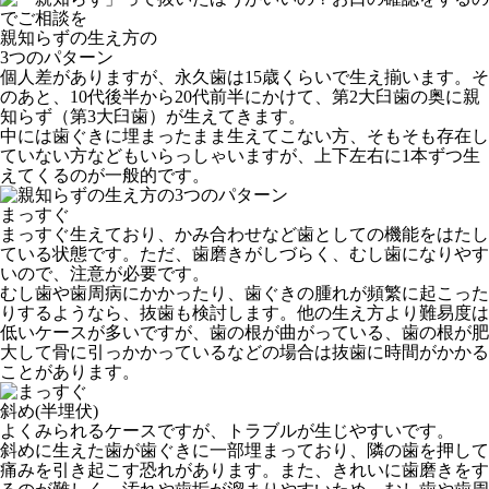
親知らずの生え方の
3つのパターン
個人差がありますが、永久歯は15歳くらいで生え揃います。そ
のあと、10代後半から20代前半にかけて、第2大臼歯の奥に親
知らず（第3大臼歯）が生えてきます。
中には歯ぐきに埋まったまま生えてこない方、そもそも存在し
ていない方などもいらっしゃいますが、上下左右に1本ずつ生
えてくるのが一般的です。
まっすぐ
まっすぐ生えており、かみ合わせなど歯としての機能をはたし
ている状態です。ただ、歯磨きがしづらく、むし歯になりやす
いので、注意が必要です。
むし歯や歯周病にかかったり、歯ぐきの腫れが頻繁に起こった
りするようなら、抜歯も検討します。他の生え方より難易度は
低いケースが多いですが、歯の根が曲がっている、歯の根が肥
大して骨に引っかかっているなどの場合は抜歯に時間がかかる
ことがあります。
斜め(半埋伏)
よくみられるケースですが、トラブルが生じやすいです。
斜めに生えた歯が歯ぐきに一部埋まっており、隣の歯を押して
痛みを引き起こす恐れがあります。また、きれいに歯磨きをす