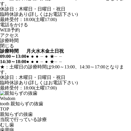
す。
休診日：木曜日・日曜日・祝日
臨時休診あり(詳しくはお電話下さい)
最終受付：18:00(土曜17:00)
電話
を
かける
WEB
予約
アクセス
診療時間
閉じる
診療時間
月
火
水
木
金
土
日
祝
09:00～13:00
●
●
●
⏤
●
★
⏤
⏤
14:30～18:00
●
●
●
⏤
●
★
⏤
⏤
★：土曜日の診療時間は9:00～13:00、14:30～17:00となりま
す。
休診日：木曜日・日曜日・祝日
臨時休診あり(詳しくはお電話下さい)
最終受付：18:00(土曜17:00)
Wisdom
tooth
親知らずの抜歯
TOP
親知らずの抜歯
当院で行っている診療
むし歯
歯周病