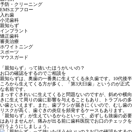
予防・クリーニング
EMSエアフロー
入れ歯
小児歯科
親知らず
インプラント
矯正歯科
審美治療
ホワイトニング
スポーツ
マウスガード
「親知らず」って抜いたほうがいいの？
お口の確認をするのでご相談を
親知らずは、奥歯の一番奥に生えてくる永久歯です。10代後半
ころから生えてくる方が多く、「第3大臼歯」というのが正式
な名前です。
まっすぐきれいに生えてくると問題ないのですが、斜めや横向
きに生えて周りの歯に影響を与えることもあり、トラブルの多
い歯といえます。また、歯ブラシが届きにくいので、むし歯の
リスクが高く、歯ぐきの炎症を頻発するケースもあります。
「親知らず」が生えているからといって、必ずしも抜歯の必要
はありませんが、痛みが出る前に歯科医院でお口のチェックを
行うようにしましょう。