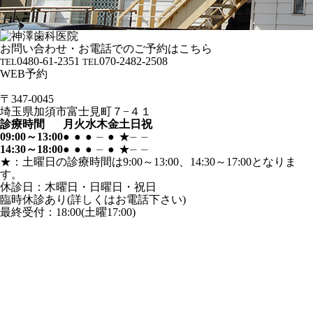
お問い合わせ・お電話でのご予約はこちら
0480-61-2351
070-2482-2508
TEL
TEL
WEB予約
〒347-0045
埼玉県加須市富士見町７−４１
診療時間
月
火
水
木
金
土
日
祝
09:00～13:00
●
●
●
⏤
●
★
⏤
⏤
14:30～18:00
●
●
●
⏤
●
★
⏤
⏤
★：土曜日の診療時間は9:00～13:00、14:30～17:00となりま
す。
休診日：木曜日・日曜日・祝日
臨時休診あり(詳しくはお電話下さい)
最終受付：18:00(土曜17:00)