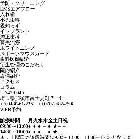
予防・クリーニング
EMSエアフロー
入れ歯
小児歯科
親知らず
インプラント
矯正歯科
審美治療
ホワイトニング
スポーツマウスガード
歯科医師紹介
衛生管理のこだわり
院内紹介
設備紹介
アクセス
コラム
〒347-0045
埼玉県加須市富士見町７−４１
0480-61-2351
070-2482-2508
TEL
TEL
WEB予約
診療時間
月
火
水
木
金
土
日
祝
09:00～13:00
●
●
●
⏤
●
★
⏤
⏤
14:30～18:00
●
●
●
⏤
●
★
⏤
⏤
★：土曜日の診療時間は9:00～13:00、14:30～17:00となりま