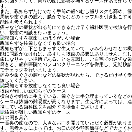
隣の歯を押して、周りの歯に影響を与えるケースがあるからで
す。
また、親知らずだけでなく手前の歯のむし歯リスクも高め、歯
周病や歯ぐきの腫れ、膿がでるなどのトラブルを引き起こす可
能性も考えられます。
痛みなどの症状が出る前にできるだけ早く歯科医院で検診を行
い、抜歯の相談を行いましょう。
親知らずを抜歯しなくても良い場合
親知らずが上下ともまっすぐ生えていて、かみ合わせなどの機
能に問題がなければ、必ずしも抜歯の必要はありません。むし
歯になりやすい場所であることを意識し、ご自宅での適切な歯
磨きと、歯科医院でのプロのクリーニングを併用し、定期検診
でチェックを行いましょう。
痛みや歯ぐきの腫れなどの症状が現れたら、できるだけ早く受
診してください。
抜歯が難しい親知らずのケース
横向きや斜めに生えている、歯ぐきに半分埋まっているなどの
ケースは抜歯の難易度が高くなります。生え方によっては、連
携している歯科医院を紹介する場合もございます。
口の開き具合
一番奥の歯なので、大きなお口を開けていただく必要がありま
す。患者さまによっては、お口の形や顎関節症などで大きくお