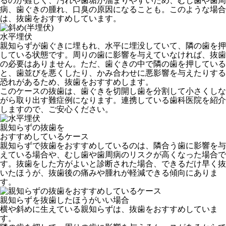
るのが難しく、汚れや歯垢が溜まりやすいため、むし歯や歯周
病、歯ぐきの腫れ、口臭の原因になることも。このような場合
は、抜歯をおすすめしています。
水平埋伏
親知らずが歯ぐきに埋もれ、水平に埋没していて、隣の歯を押
している状態です。周りの歯に影響を与えていなければ、抜歯
の必要はありません。ただ、歯ぐきの中で隣の歯を押している
と、歯並びを悪くしたり、かみ合わせに悪影響を与えたりする
恐れがあるため、抜歯をおすすめします。
このケースの抜歯は、歯ぐきを切開し歯を分割して小さくしな
がら取り出す難症例になります。連携している歯科医院を紹介
しますので、ご安心ください。
親知らずの抜歯を
おすすめしているケース
親知らずで抜歯をおすすめしているのは、隣合う歯に影響を与
えている場合や、むし歯や歯周病のリスクが高くなった場合で
す。抜歯をした方がよいと診断された場合、できるだけ早く抜
いたほうが、抜歯後の痛みや腫れが軽減できる傾向にありま
す。
親知らずを抜歯したほうがいい場合
横や斜めに生えている親知らずは、抜歯をおすすめしていま
す。