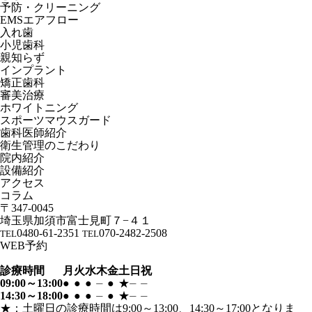
予防・クリーニング
EMSエアフロー
入れ歯
小児歯科
親知らず
インプラント
矯正歯科
審美治療
ホワイトニング
スポーツマウスガード
歯科医師紹介
衛生管理のこだわり
院内紹介
設備紹介
アクセス
コラム
〒347-0045
埼玉県加須市富士見町７−４１
0480-61-2351
070-2482-2508
TEL
TEL
WEB予約
診療時間
月
火
水
木
金
土
日
祝
09:00～13:00
●
●
●
⏤
●
★
⏤
⏤
14:30～18:00
●
●
●
⏤
●
★
⏤
⏤
★：土曜日の診療時間は9:00～13:00、14:30～17:00となりま