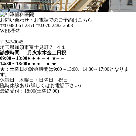
お問い合わせ・お電話でのご予約はこちら
0480-61-2351
070-2482-2508
TEL
TEL
WEB予約
〒347-0045
埼玉県加須市富士見町７−４１
診療時間
月
火
水
木
金
土
日
祝
09:00～13:00
●
●
●
⏤
●
★
⏤
⏤
14:30～18:00
●
●
●
⏤
●
★
⏤
⏤
★：土曜日の診療時間は9:00～13:00、14:30～17:00となりま
す。
休診日：木曜日・日曜日・祝日
臨時休診あり(詳しくはお電話下さい)
最終受付：18:00(土曜17:00)