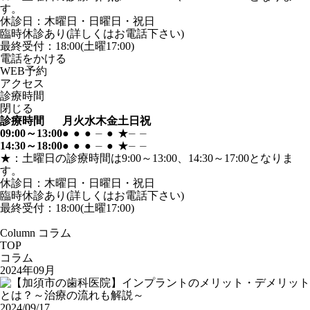
す。
休診日：木曜日・日曜日・祝日
臨時休診あり(詳しくはお電話下さい)
最終受付：18:00(土曜17:00)
電話
を
かける
WEB
予約
アクセス
診療時間
閉じる
診療時間
月
火
水
木
金
土
日
祝
09:00～13:00
●
●
●
⏤
●
★
⏤
⏤
14:30～18:00
●
●
●
⏤
●
★
⏤
⏤
★：土曜日の診療時間は9:00～13:00、14:30～17:00となりま
す。
休診日：木曜日・日曜日・祝日
臨時休診あり(詳しくはお電話下さい)
最終受付：18:00(土曜17:00)
Column
コラム
TOP
コラム
2024年09月
2024/09/17