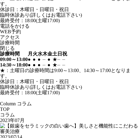
す。
休診日：木曜日・日曜日・祝日
臨時休診あり(詳しくはお電話下さい)
最終受付：18:00(土曜17:00)
電話
を
かける
WEB
予約
アクセス
診療時間
閉じる
診療時間
月
火
水
木
金
土
日
祝
09:00～13:00
●
●
●
⏤
●
★
⏤
⏤
14:30～18:00
●
●
●
⏤
●
★
⏤
⏤
★：土曜日の診療時間は9:00～13:00、14:30～17:00となりま
す。
休診日：木曜日・日曜日・祝日
臨時休診あり(詳しくはお電話下さい)
最終受付：18:00(土曜17:00)
Column
コラム
TOP
コラム
2023年07月
2023/07/14