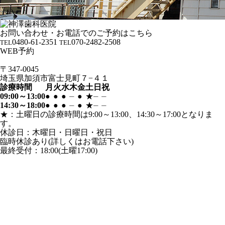
お問い合わせ・お電話でのご予約はこちら
0480-61-2351
070-2482-2508
TEL
TEL
WEB予約
〒347-0045
埼玉県加須市富士見町７−４１
診療時間
月
火
水
木
金
土
日
祝
09:00～13:00
●
●
●
⏤
●
★
⏤
⏤
14:30～18:00
●
●
●
⏤
●
★
⏤
⏤
★：土曜日の診療時間は9:00～13:00、14:30～17:00となりま
す。
休診日：木曜日・日曜日・祝日
臨時休診あり(詳しくはお電話下さい)
最終受付：18:00(土曜17:00)