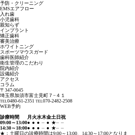
予防・クリーニング
EMSエアフロー
入れ歯
小児歯科
親知らず
インプラント
矯正歯科
審美治療
ホワイトニング
スポーツマウスガード
歯科医師紹介
衛生管理のこだわり
院内紹介
設備紹介
アクセス
コラム
〒347-0045
埼玉県加須市富士見町７−４１
0480-61-2351
070-2482-2508
TEL
TEL
WEB予約
診療時間
月
火
水
木
金
土
日
祝
09:00～13:00
●
●
●
⏤
●
★
⏤
⏤
14:30～18:00
●
●
●
⏤
●
★
⏤
⏤
★：土曜日の診療時間は9:00～13:00、14:30～17:00となりま