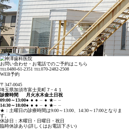
お問い合わせ・お電話でのご予約はこちら
0480-61-2351
070-2482-2508
TEL
TEL
WEB予約
〒347-0045
埼玉県加須市富士見町７−４１
診療時間
月
火
水
木
金
土
日
祝
09:00～13:00
●
●
●
⏤
●
★
⏤
⏤
14:30～18:00
●
●
●
⏤
●
★
⏤
⏤
★：土曜日の診療時間は9:00～13:00、14:30～17:00となりま
す。
休診日：木曜日・日曜日・祝日
臨時休診あり(詳しくはお電話下さい)