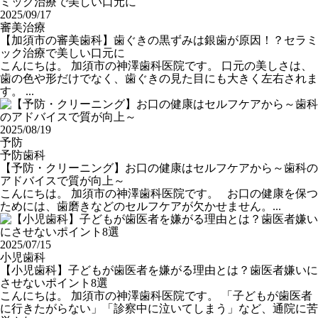
2025/09/17
審美治療
【加須市の審美歯科】歯ぐきの黒ずみは銀歯が原因！？セラミ
ック治療で美しい口元に
こんにちは。 加須市の神澤歯科医院です。 口元の美しさは、
歯の色や形だけでなく、歯ぐきの見た目にも大きく左右されま
す。 ...
2025/08/19
予防
予防歯科
【予防・クリーニング】お口の健康はセルフケアから～歯科の
アドバイスで質が向上～
こんにちは。 加須市の神澤歯科医院です。 お口の健康を保つ
ためには、歯磨きなどのセルフケアが欠かせません。...
2025/07/15
小児歯科
【小児歯科】子どもが歯医者を嫌がる理由とは？歯医者嫌いに
させないポイント8選
こんにちは。 加須市の神澤歯科医院です。 「子どもが歯医者
に行きたがらない」「診察中に泣いてしまう」など、通院に苦