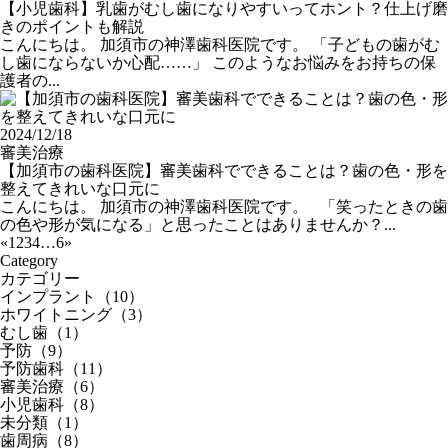
【小児歯科】乳歯がむし歯になりやすいってホント？仕上げ磨
きのポイントも解説
こんにちは。 加須市の神澤歯科医院です。 「子どもの歯がむ
し歯にならないか心配……」 このようなお悩みをお持ちの保
護者の...
2024/12/18
審美治療
【加須市の歯科医院】審美歯科でできることは？歯の色・形を
整えてきれいな口元に
こんにちは。 加須市の神澤歯科医院です。 「笑ったときの歯
の色や形が気になる」と思ったことはありませんか？...
«
1
2
3
4
…
6
»
Category
カテゴリー
インプラント（10）
ホワイトニング（3）
むし歯（1）
予防（9）
予防歯科（11）
審美治療（6）
小児歯科（8）
未分類（1）
歯周病（8）