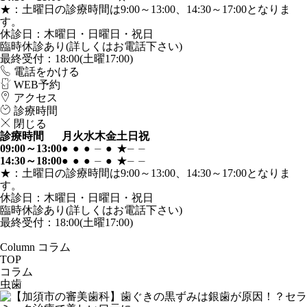
★：土曜日の診療時間は9:00～13:00、14:30～17:00となりま
す。
休診日：木曜日・日曜日・祝日
臨時休診あり(詳しくはお電話下さい)
最終受付：18:00(土曜17:00)
電話
を
かける
WEB
予約
アクセス
診療時間
閉じる
診療時間
月
火
水
木
金
土
日
祝
09:00～13:00
●
●
●
⏤
●
★
⏤
⏤
14:30～18:00
●
●
●
⏤
●
★
⏤
⏤
★：土曜日の診療時間は9:00～13:00、14:30～17:00となりま
す。
休診日：木曜日・日曜日・祝日
臨時休診あり(詳しくはお電話下さい)
最終受付：18:00(土曜17:00)
Column
コラム
TOP
コラム
虫歯