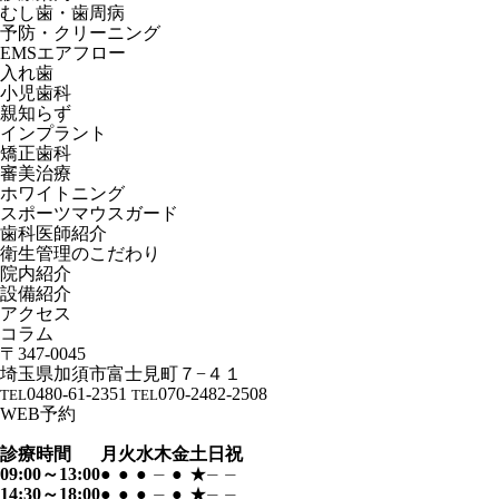
むし歯・歯周病
予防・クリーニング
EMSエアフロー
入れ歯
小児歯科
親知らず
インプラント
矯正歯科
審美治療
ホワイトニング
スポーツマウスガード
歯科医師紹介
衛生管理のこだわり
院内紹介
設備紹介
アクセス
コラム
〒347-0045
埼玉県加須市富士見町７−４１
0480-61-2351
070-2482-2508
TEL
TEL
WEB予約
診療時間
月
火
水
木
金
土
日
祝
09:00～13:00
●
●
●
⏤
●
★
⏤
⏤
14:30～18:00
●
●
●
⏤
●
★
⏤
⏤